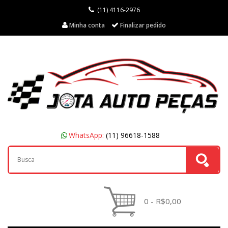
(11) 4116-2976
Minha conta
Finalizar pedido
WhatsApp:
(11) 96618-1588
0 - R$0,00