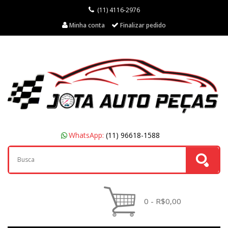
(11) 4116-2976
Minha conta
Finalizar pedido
WhatsApp:
(11) 96618-1588
0 - R$0,00