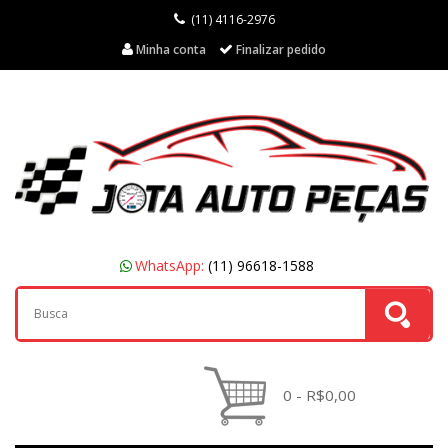
(11) 4116-2976
Minha conta
Finalizar pedido
WhatsApp:
(11) 96618-1588
0 - R$0,00