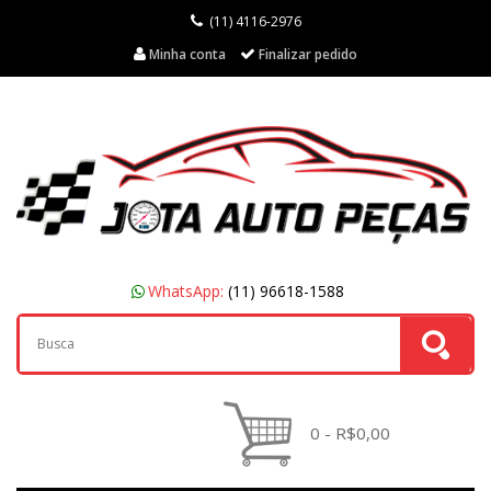
(11) 4116-2976
Minha conta
Finalizar pedido
WhatsApp:
(11) 96618-1588
0 - R$0,00