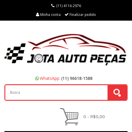
(11) 4116-2976
Minha conta
Finalizar pedido
WhatsApp:
(11) 96618-1588
0 - R$0,00