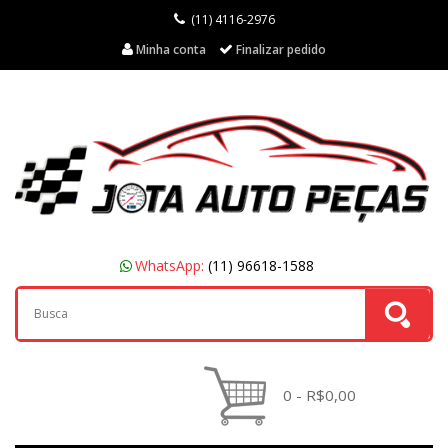
(11) 4116-2976
Minha conta
Finalizar pedido
WhatsApp:
(11) 96618-1588
0 - R$0,00