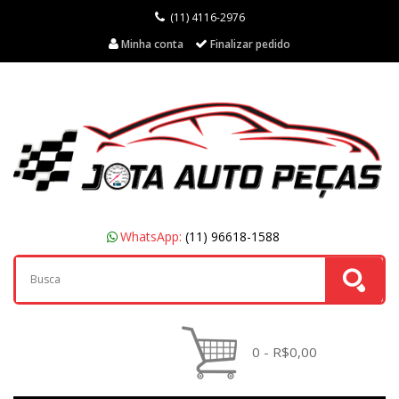
(11) 4116-2976
Minha conta
Finalizar pedido
WhatsApp:
(11) 96618-1588
0 - R$0,00