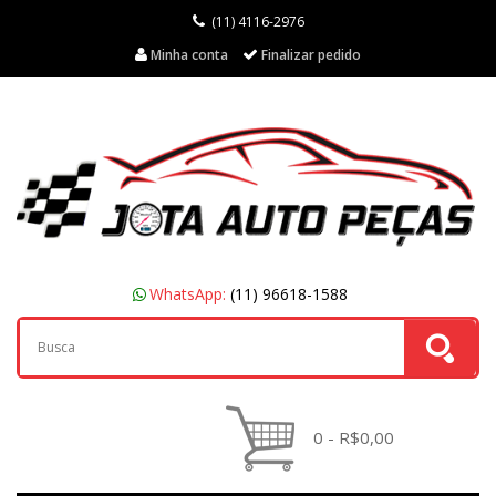
(11) 4116-2976
Minha conta
Finalizar pedido
WhatsApp:
(11) 96618-1588
0 - R$0,00