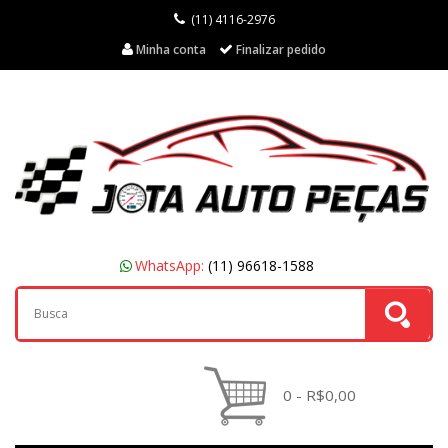
(11) 4116-2976
Minha conta
Finalizar pedido
WhatsApp:
(11) 96618-1588
0 - R$0,00