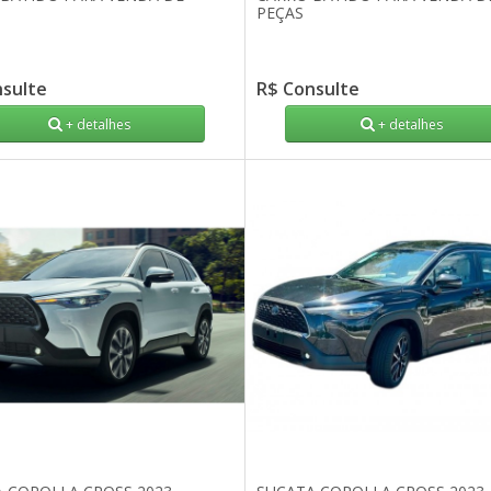
PEÇAS
nsulte
R$ Consulte
+ detalhes
+ detalhes