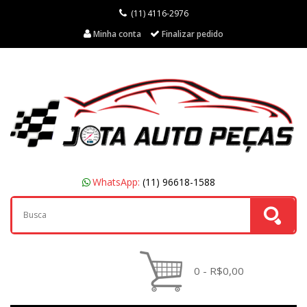
(11) 4116-2976
Minha conta
Finalizar pedido
WhatsApp:
(11) 96618-1588
0 - R$0,00