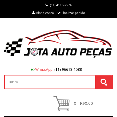
(11) 4116-2976
Minha conta
Finalizar pedido
WhatsApp:
(11) 96618-1588
0 - R$0,00