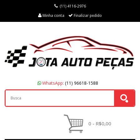
(11) 4116-2976
Minha conta
Finalizar pedido
WhatsApp:
(11) 96618-1588
0 - R$0,00