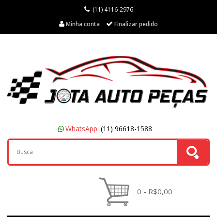
(11) 4116-2976
Minha conta
Finalizar pedido
WhatsApp:
(11) 96618-1588
0 - R$0,00