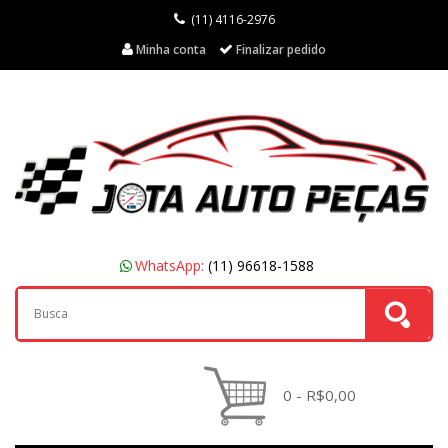
(11) 4116-2976
Minha conta
Finalizar pedido
WhatsApp:
(11) 96618-1588
0 - R$0,00