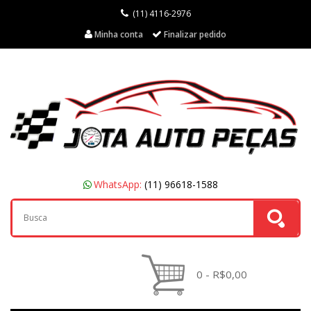
(11) 4116-2976
Minha conta
Finalizar pedido
WhatsApp:
(11) 96618-1588
0 - R$0,00