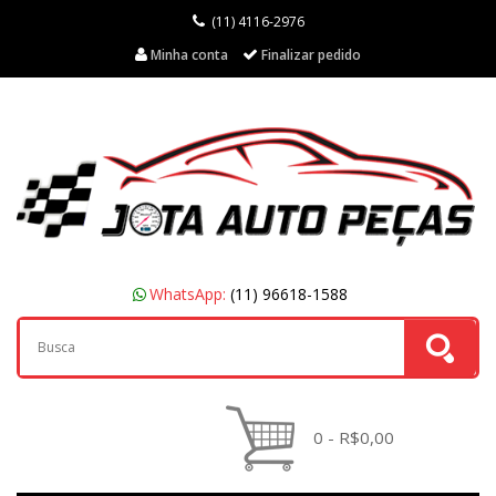
(11) 4116-2976
Minha conta
Finalizar pedido
WhatsApp:
(11) 96618-1588
0 - R$0,00