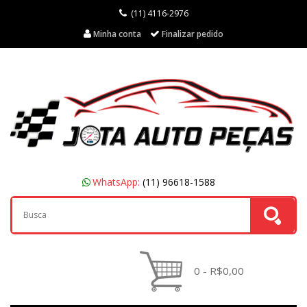
(11) 4116-2976
Minha conta
Finalizar pedido
WhatsApp:
(11) 96618-1588
0 - R$0,00