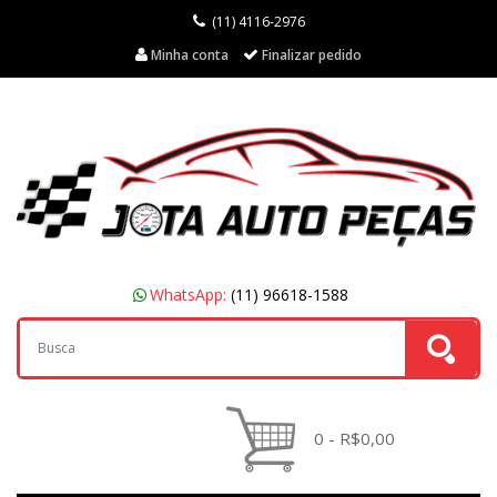
(11) 4116-2976
Minha conta
Finalizar pedido
WhatsApp:
(11) 96618-1588
0 - R$0,00