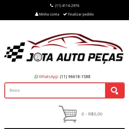
(11) 4116-2976
Minha conta
Finalizar pedido
WhatsApp:
(11) 96618-1588
0 - R$0,00