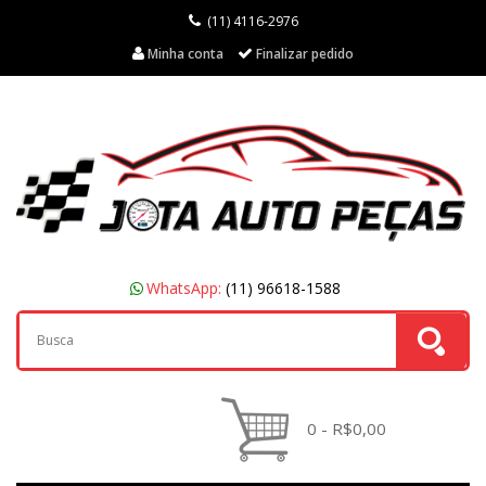
(11) 4116-2976
Minha conta
Finalizar pedido
WhatsApp:
(11) 96618-1588
0 - R$0,00