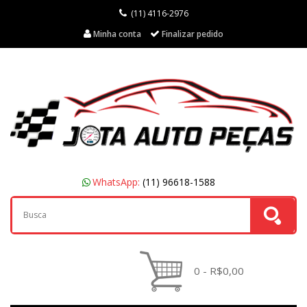
(11) 4116-2976
Minha conta
Finalizar pedido
WhatsApp:
(11) 96618-1588
0 - R$0,00