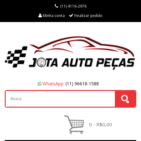
(11) 4116-2976
Minha conta
Finalizar pedido
WhatsApp:
(11) 96618-1588
0 - R$0,00