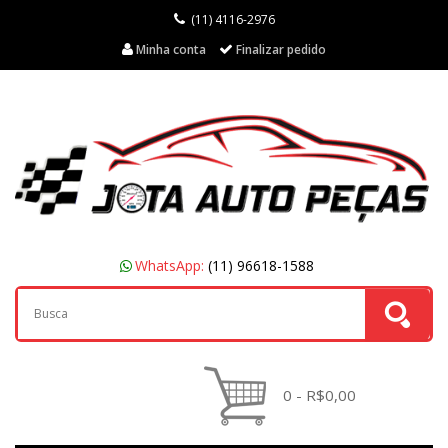
(11) 4116-2976
Minha conta
Finalizar pedido
WhatsApp:
(11) 96618-1588
0 - R$0,00