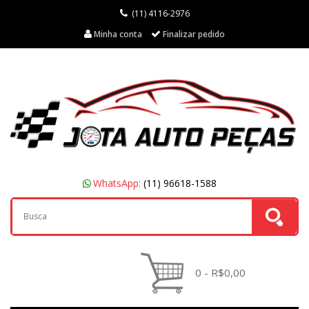
(11) 4116-2976
Minha conta
Finalizar pedido
WhatsApp:
(11) 96618-1588
0 - R$0,00