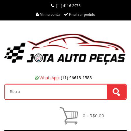
(11) 4116-2976
Minha conta
Finalizar pedido
WhatsApp:
(11) 96618-1588
0 - R$0,00