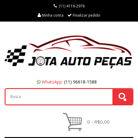
(11) 4116-2976
Minha conta
Finalizar pedido
WhatsApp:
(11) 96618-1588
0 - R$0,00