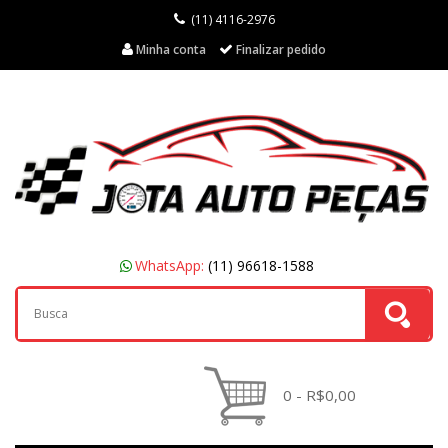
(11) 4116-2976
Minha conta
Finalizar pedido
WhatsApp:
(11) 96618-1588
0 - R$0,00