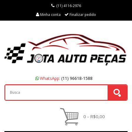
(11) 4116-2976
Minha conta
Finalizar pedido
WhatsApp:
(11) 96618-1588
0 - R$0,00