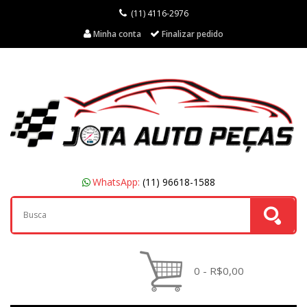
(11) 4116-2976
Minha conta
Finalizar pedido
WhatsApp:
(11) 96618-1588
0 - R$0,00