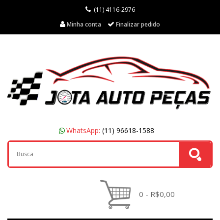
(11) 4116-2976
Minha conta
Finalizar pedido
WhatsApp:
(11) 96618-1588
0 - R$0,00