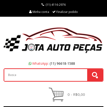
(11) 4116-2976
Minha conta
Finalizar pedido
WhatsApp:
(11) 96618-1588
0 - R$0,00