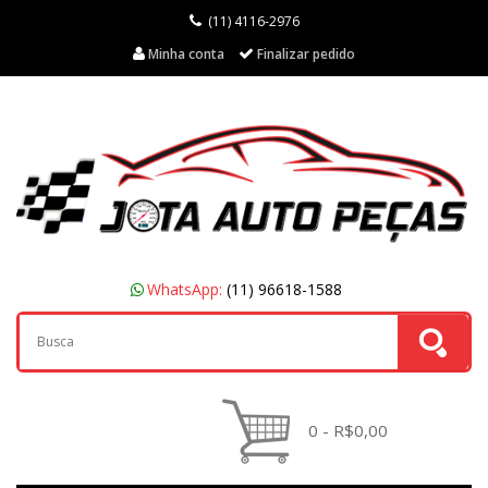
(11) 4116-2976
Minha conta
Finalizar pedido
WhatsApp:
(11) 96618-1588
0 - R$0,00