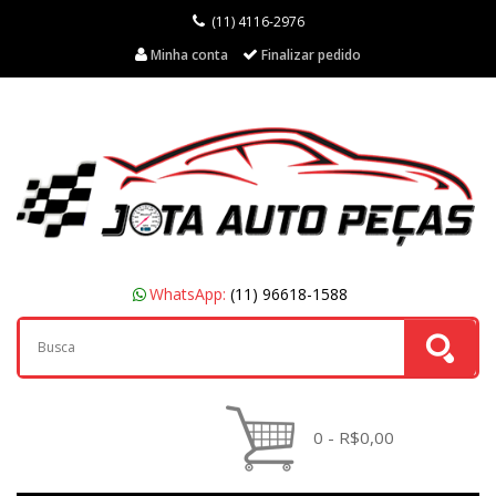
(11) 4116-2976
Minha conta
Finalizar pedido
WhatsApp:
(11) 96618-1588
0 - R$0,00