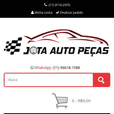
(11) 4116-2976
Minha conta
Finalizar pedido
WhatsApp:
(11) 96618-1588
0 - R$0,00