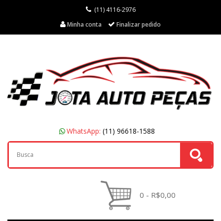
(11) 4116-2976
Minha conta
Finalizar pedido
WhatsApp:
(11) 96618-1588
0 - R$0,00