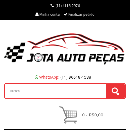
(11) 4116-2976
Minha conta
Finalizar pedido
WhatsApp:
(11) 96618-1588
0 - R$0,00