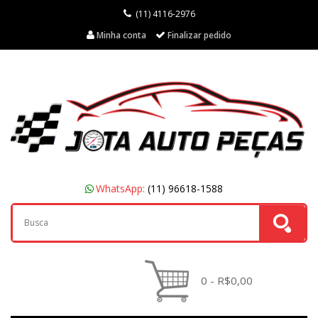
(11) 4116-2976
Minha conta
Finalizar pedido
WhatsApp:
(11) 96618-1588
0 - R$0,00