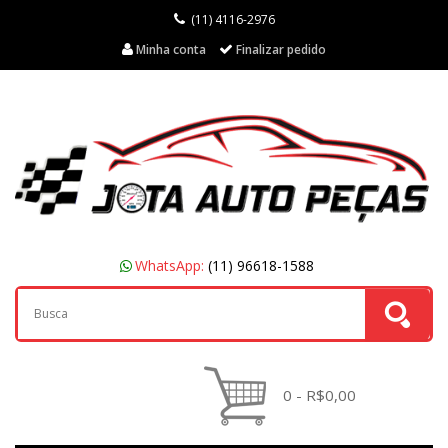
(11) 4116-2976
Minha conta
Finalizar pedido
WhatsApp:
(11) 96618-1588
0 - R$0,00