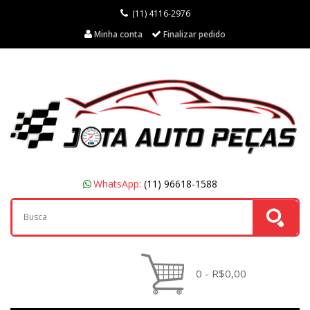
(11) 4116-2976
Minha conta
Finalizar pedido
WhatsApp:
(11) 96618-1588
0 - R$0,00