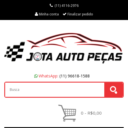
(11) 4116-2976
Minha conta
Finalizar pedido
WhatsApp:
(11) 96618-1588
0 - R$0,00