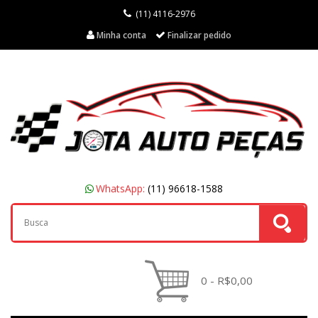
(11) 4116-2976
Minha conta
Finalizar pedido
WhatsApp:
(11) 96618-1588
0 - R$0,00