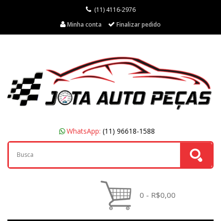
(11) 4116-2976
Minha conta
Finalizar pedido
WhatsApp:
(11) 96618-1588
0 - R$0,00