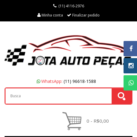
(11) 4116-2976
Minha conta
Finalizar pedido
WhatsApp:
(11) 96618-1588
0 - R$0,00