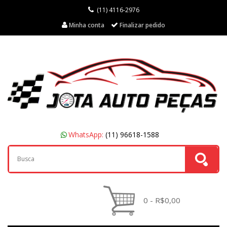
(11) 4116-2976
Minha conta
Finalizar pedido
WhatsApp:
(11) 96618-1588
0 - R$0,00