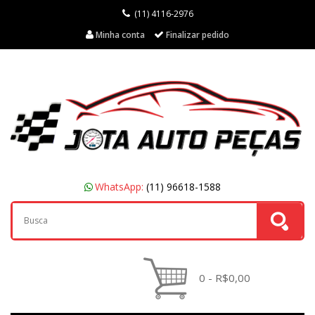
(11) 4116-2976
Minha conta
Finalizar pedido
WhatsApp:
(11) 96618-1588
0 - R$0,00