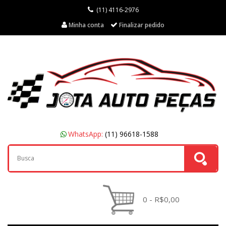
(11) 4116-2976
Minha conta
Finalizar pedido
WhatsApp:
(11) 96618-1588
0 - R$0,00