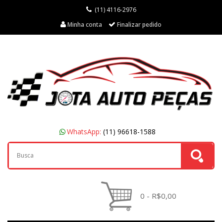
(11) 4116-2976
Minha conta
Finalizar pedido
WhatsApp:
(11) 96618-1588
0 - R$0,00