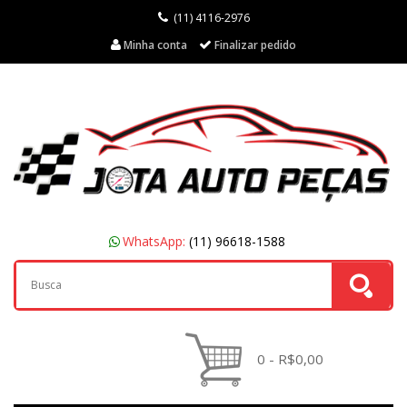
(11) 4116-2976
Minha conta
Finalizar pedido
WhatsApp:
(11) 96618-1588
0 - R$0,00