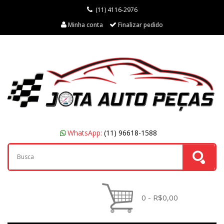
(11) 4116-2976
Minha conta
Finalizar pedido
WhatsApp:
(11) 96618-1588
0 - R$0,00